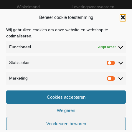
Winkelmand
Leveringsvoorwaarden
Beheer cookie toestemming
Wij gebruiken cookies om onze website en webshop te
VEILIG BETALEN MET MOLLIE
optimaliseren.
Functioneel
Altijd actief
Statistieken
Statistie
Marketing
Marketin
JB Fashion — Powered by Jolanda Bevelander
Cookies accepteren
Dressage - Heuvelsweg 19 - 4321 TE Kerkwerve
- KVK 55367399
Weigeren
Voorkeuren bewaren