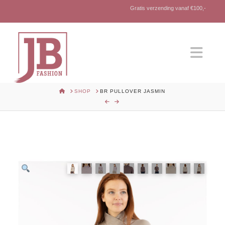
Gratis verzending vanaf €100,-
Nav
HOME
SHOP
BR PULLOVER JASMIN