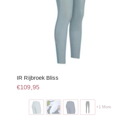
IR Rijbroek Bliss
€
109,95
Dit
product
+1 More
heeft
meerdere
variaties.
Deze
optie