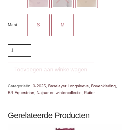
Maat
S
M
BR
Pullover
Jasmin
aantal
Toevoegen aan winkelwagen
Categorieën:
0-2025
,
Baselayer Longsleeve
,
Bovenkleding
,
BR Equestrian
,
Najaar en wintercollectie
,
Ruiter
Gerelateerde Producten