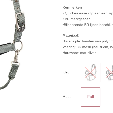
Kenmerken
• Quick-release clip aan één zij
• BR merkgespen
•Bijpassende BR lijnen beschik
Materiaal:
Buitenzijde: banden van polypr
Voering: 3D mesh (neusriem, b
Hardware: mat-zilver
Kleur
Maat
Full