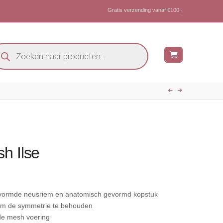
Gratis verzending vanaf €100,-
oducten
eken
h Ilse
evormde neusriem en anatomisch gevormd kopstuk
 om de symmetrie te behouden
de mesh voering