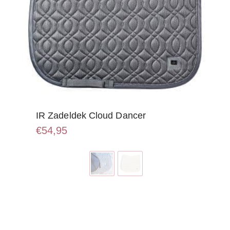
IR Zadeldek Cloud Dancer
€
54,95
Dit
product
heeft
meerdere
variaties.
Deze
optie
kan