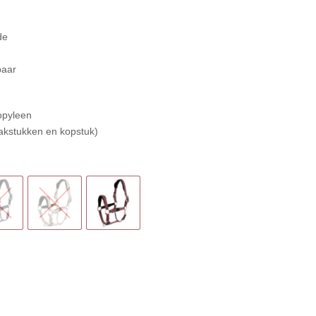
de
baar
opyleen
akstukken en kopstuk)