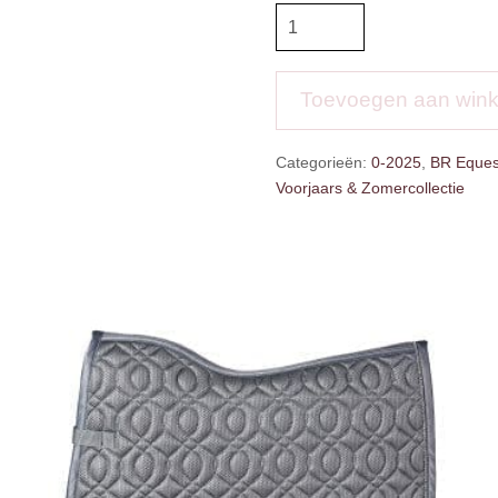
BR
Halster
Mesh
Ilse
Toevoegen aan win
aantal
Categorieën:
0-2025
,
BR Eques
Voorjaars & Zomercollectie