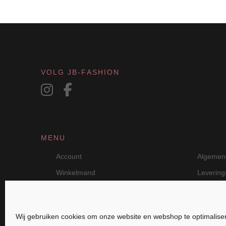
VOLG JB-FASHION
MENU
Account
Algemen
Winkelmand
Leverin
Wij gebruiken cookies om onze website en webshop te optimalise