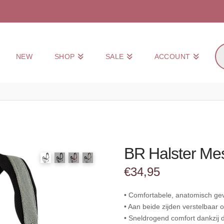
Pr
NEW
SHOP
SALE
ACCOUNT
zo
BR Halster Mes
€
34,95
• Comfortabele, anatomisch g
• Aan beide zijden verstelbaar
• Sneldrogend comfort dankzij 