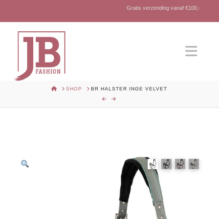
Gratis verzending vanaf €100,-
Nav
HOME
SHOP
BR HALSTER INGE VELVET