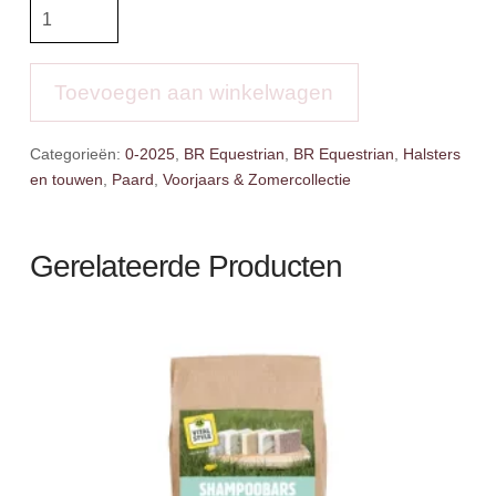
BR
Halster
Inge
Velvet
Toevoegen aan winkelwagen
aantal
Categorieën:
0-2025
,
BR Equestrian
,
BR Equestrian
,
Halsters
en touwen
,
Paard
,
Voorjaars & Zomercollectie
Gerelateerde Producten