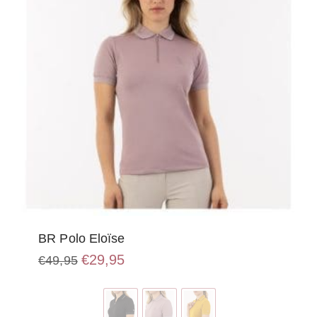
BR Polo Eloïse
Oorspronkelijke
Huidige
€
29,95
€
49,95
prijs
prijs
Dit
was:
is:
product
€49,95.
€29,95.
heeft