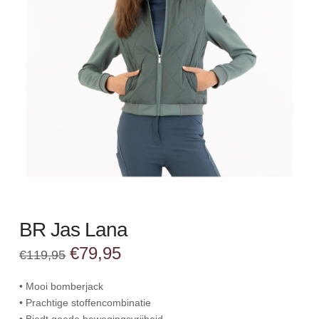
BR Jas Lana
Oorspronkelijke
Huidige
€
79,95
€
119,95
prijs
prijs
was:
is:
€119,95.
€79,95.
• Mooi bomberjack
• Prachtige stoffencombinatie
• Biedt goede bewegingsvrijheid