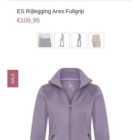
ES Rijlegging Ares Fullgrip
€
109,95
Dit
product
heeft
meerdere
variaties.
Deze
optie
SALE
kan
gekozen
worden
op
de
productpagina