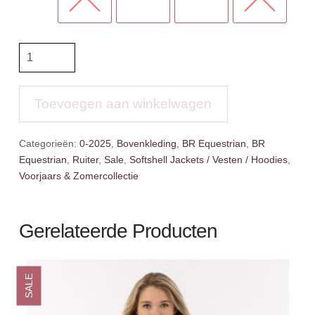
BR
Jas
Lana
aantal
Toevoegen aan winkelwagen
Categorieën:
0-2025
,
Bovenkleding
,
BR Equestrian
,
BR
Equestrian
,
Ruiter
,
Sale
,
Softshell Jackets / Vesten / Hoodies
,
Voorjaars & Zomercollectie
Gerelateerde Producten
SALE