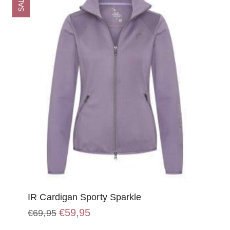
SALE
kan
gekozen
worden
op
de
productpagina
IR Cardigan Sporty Sparkle
Oorspronkelijke
Huidige
€
59,95
€
69,95
prijs
prijs
Dit
was:
is: