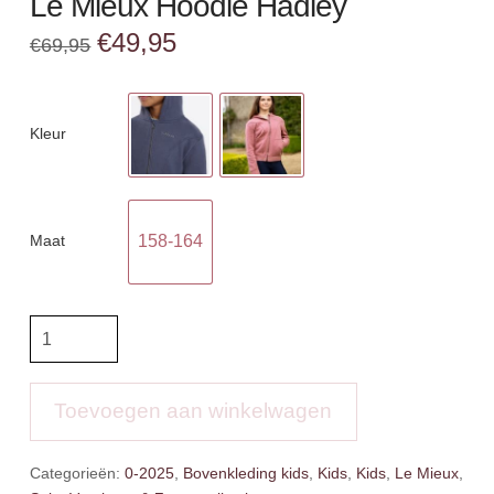
Le Mieux Hoodie Hadley
Oorspronkelijke
Huidige
€
49,95
€
69,95
prijs
prijs
was:
is:
€69,95.
€49,95.
Kleur
Maat
158-164
Le
Mieux
Hoodie
Hadley
Toevoegen aan winkelwagen
aantal
Categorieën:
0-2025
,
Bovenkleding kids
,
Kids
,
Kids
,
Le Mieux
,