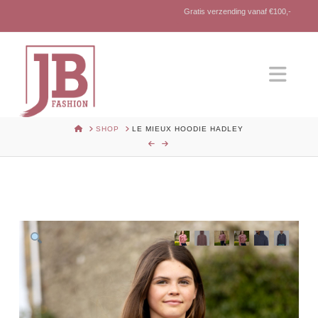
Gratis verzending vanaf €100,-
Nav
HOME
SHOP
LE MIEUX HOODIE HADLEY