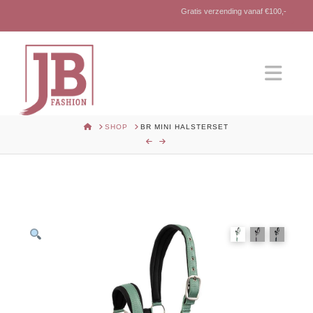
Gratis verzending vanaf €100,-
Nav
HOME
SHOP
BR MINI HALSTERSET