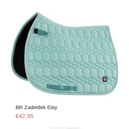
gekozen
worden
op
de
productpagina
BR Zadeldek Elay
€
42,95
Dit
product