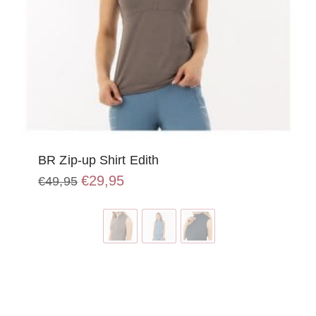
BR Zip-up Shirt Edith
Oorspronkelijke
Huidige
€
29,95
€
49,95
prijs
prijs
Dit
was:
is:
product
€49,95.
€29,95.
heeft
meerdere
variaties.
Deze
optie
kan