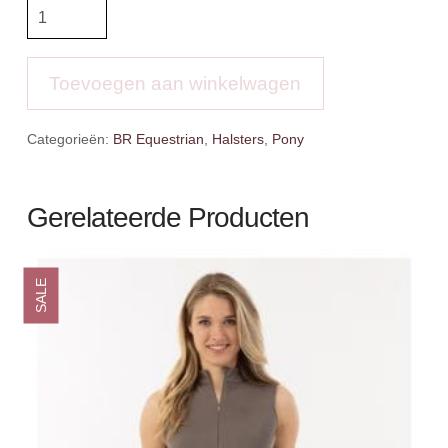
BR
mini
Halsterset
aantal
Toevoegen aan winkelwagen
Categorieën:
BR Equestrian
,
Halsters
,
Pony
Gerelateerde Producten
SALE