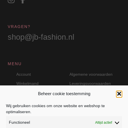
VRAGEN?
shop@jb-fashion.nl
MENU
Account
Algemene voorwaarden
Winkelmand
Leveringsvoorwaarden
Beheer cookie toestemming
Wij gebruiken cookies om onze website en webshop te
VEILIG BETALEN MET MOLLIE
optimaliseren.
Functioneel
Altijd actief