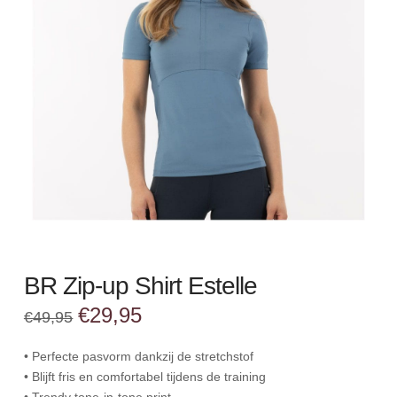
BR Zip-up Shirt Estelle
Oorspronkelijke
Huidige
€
29,95
€
49,95
prijs
prijs
was:
is:
€49,95.
€29,95.
• Perfecte pasvorm dankzij de stretchstof
• Blijft fris en comfortabel tijdens de training
• Trendy tone-in-tone print