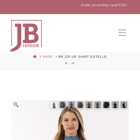
Gratis verzending vanaf €100,-
Nav
HOME
SHOP
BR ZIP-UP SHIRT ESTELLE