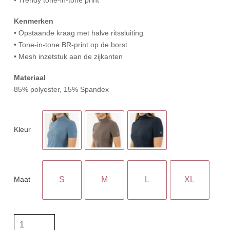
Kenmerken
• Opstaande kraag met halve ritssluiting
• Tone-in-tone BR-print op de borst
• Mesh inzetstuk aan de zijkanten
Materiaal
85% polyester, 15% Spandex
Kleur
Maat
S
M
L
XL
BR