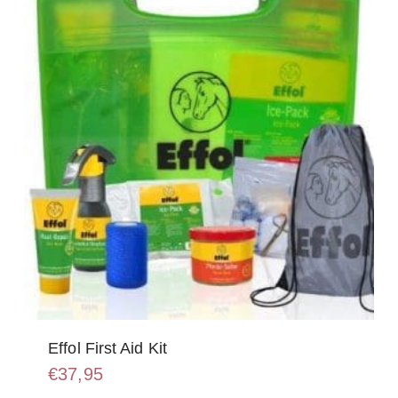
kan
gekozen
worden
op
de
productpagina
Effol First Aid Kit
€
37,95