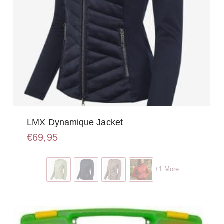
LMX Dynamique Jacket
€
69,95
Dit
product
+1 More
heeft
meerdere
variaties.
Deze
optie