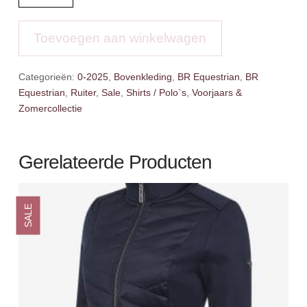
Zip-
up
Shirt
Toevoegen aan winkelwagen
Estelle
aantal
Categorieën:
0-2025
,
Bovenkleding
,
BR Equestrian
,
BR
Equestrian
,
Ruiter
,
Sale
,
Shirts / Polo`s
,
Voorjaars &
Zomercollectie
Gerelateerde Producten
SALE