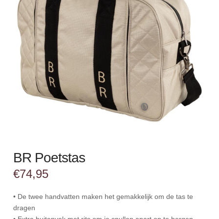
BR Poetstas
€
74,95
• De twee handvatten maken het gemakkelijk om de tas te
dragen
• Extra buitenvak met rits om je spullen apart op te bergen