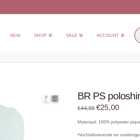
Pr
NEW
SHOP
SALE
ACCOUNT
zo
BR PS poloshirt
Oorspronkelijke
Huidige
€
25,00
€
44,95
prijs
prijs
was:
is:
€44,95.
€25,00.
Materiaal: 100% polyester piqu
•Vochtafvoerende en sneldroge