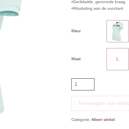
•Geribbelde, gevormde kraag
•Ritssluiting aan de voorkant
Kleur
Maat
L
BR
PS
poloshirt
Lilo
Toevoegen aan win
aantal
Categorie:
Alleen winkel