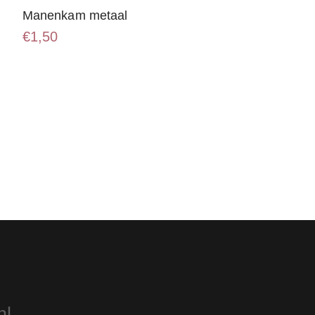
Manenkam metaal
€
1,50
nl