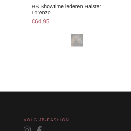
HB Showtime lederen Halster
Lorenzo
€
64,95
Dit
product
heeft
meerdere
variaties.
Deze
optie
kan
gekozen
worden
op
de
productpagina
VOLG JB-FASHION