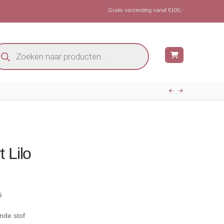
Gratis verzending vanaf €100,-
oducten
eken
 Lilo
é
nde stof