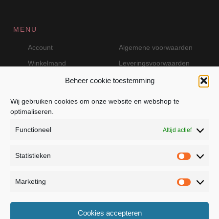
MENU
Account
Algemene voorwaarden
Winkelmand
Leveringsvoorwaarden
Beheer cookie toestemming
Wij gebruiken cookies om onze website en webshop te
VEILIG BETALEN MET MOLLIE
optimaliseren.
Functioneel
Altijd actief
Statistieken
Statistie
Marketing
Marketin
JB Fashion — Powered by Jolanda Bevelander
Cookies accepteren
Dressage - Heuvelsweg 19 - 4321 TE Kerkwerve