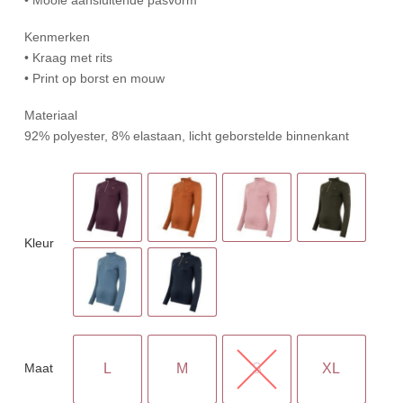
Kenmerken
• Kraag met rits
• Print op borst en mouw
Materiaal
92% polyester, 8% elastaan, licht geborstelde binnenkant
Kleur
Maat
L
M
S
XL