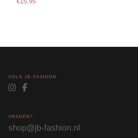
€
15,95
VOLG JB-FASHION
VRAGEN?
shop@jb-fashion.nl