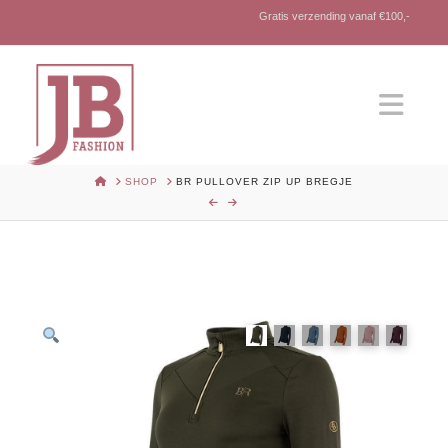
Gratis verzending vanaf €100,-
Nav
HOME
SHOP
BR PULLOVER ZIP UP BREGJE