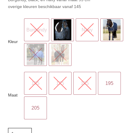
overige kleuren beschikbaar vanaf 145
Burgundy
Navy
Kleur
155
175
185
195
Maat
205
HB