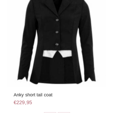
Anky short tail coat
€
229,95
Dit