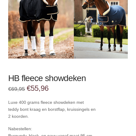
HB fleece showdeken
Oorspronkelijke
Huidige
€
55,96
€
69,95
prijs
prijs
was:
is:
€69,95.
€55,96.
Luxe 400 grams fleece showdeken met
teddy bont kraag en borstflap, kruissingels en
2 koorden.
Nabestellen:
Burgundy, black, en navy vanaf maat 95 cm