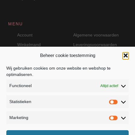
MENU
Account
Algemene voorwaarden
Winkelmand
Leveringsvoorwaarden
Beheer cookie toestemming
Wij gebruiken cookies om onze website en webshop te
VEILIG BETALEN MET MOLLIE
optimaliseren.
Functioneel
Altijd actief
Statistieken
Statistie
Marketing
Marketin
JB Fashion — Powered by Jolanda Bevelander