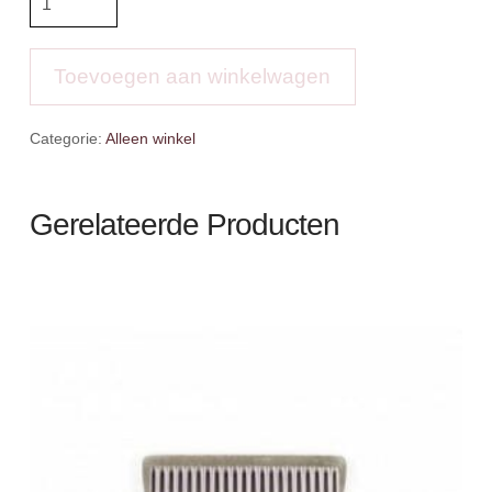
fleece
showdeken
aantal
Toevoegen aan winkelwagen
Categorie:
Alleen winkel
Gerelateerde Producten