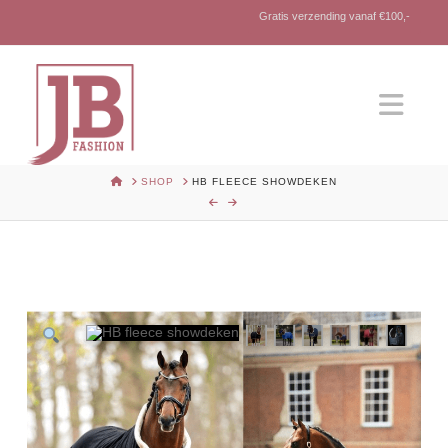
Gratis verzending vanaf €100,-
Nav
HOME
SHOP
HB FLEECE SHOWDEKEN