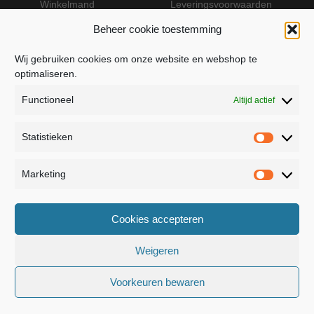
Winkelmand
Leveringsvoorwaarden
Beheer cookie toestemming
Wij gebruiken cookies om onze website en webshop te
VEILIG BETALEN MET MOLLIE
optimaliseren.
Functioneel
Altijd actief
Statistieken
Statistie
Marketing
Marketin
JB Fashion — Powered by Jolanda Bevelander
Cookies accepteren
Dressage - Heuvelsweg 19 - 4321 TE Kerkwerve
- KVK 55367399
Weigeren
Voorkeuren bewaren