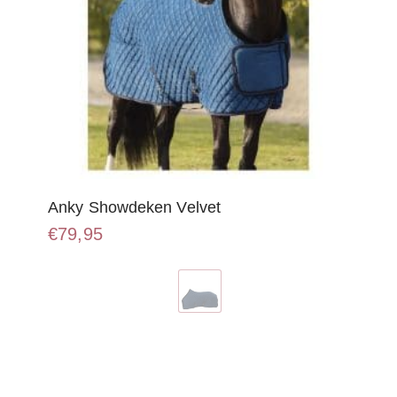
Anky Showdeken Velvet
€
79,95
Dit
product
heeft
meerdere
variaties.
Deze
optie
kan