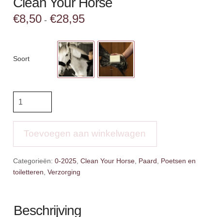
Clean Your Horse
Prijsklasse:
€
8,50
€
28,95
-
€8,50
tot
€28,95
Soort
Clean
Your
Horse
aantal
Toevoegen aan winkelwagen
Categorieën:
0-2025
,
Clean Your Horse
,
Paard
,
Poetsen en
toiletteren
,
Verzorging
Beschrijving