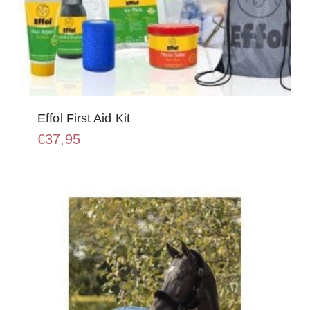
Effol First Aid Kit
€
37,95