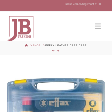
Gratis verzending vanaf €100,-
Nav
HOME
SHOP
EFFAX LEATHER CARE CASE