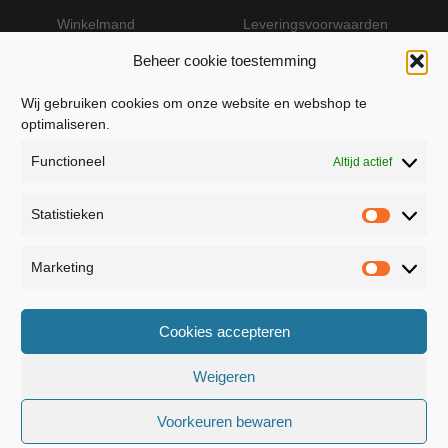
Winkelmand
Leveringsvoorwaarden
Beheer cookie toestemming
Wij gebruiken cookies om onze website en webshop te
VEILIG BETALEN MET MOLLIE
optimaliseren.
Functioneel
Altijd actief
Statistieken
Statistie
Marketing
Marketin
JB Fashion — Powered by Jolanda Bevelander
Cookies accepteren
Dressage - Heuvelsweg 19 - 4321 TE Kerkwerve
- KVK 55367399
Weigeren
Voorkeuren bewaren