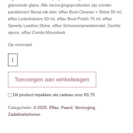
glanzende glans. Alle verzorgingsproducten zijn zonder
parabenen! Bevat elk één: effax Boot-Cleaner + Shine 50 ml,
effax Lederbalsem 50 ml, effax Boot-Polish 75 ml, effax
Speedy Leather-Shine, effax Schoenenpoetsborstel, Zachte
spons, effax Combi-Microdoek
Op voorraad
Effax
Leather
Care
Case
Toevoegen aan winkelwagen
aantal
Dit product inpakken als cadeau voor
€0,75
Categorieën:
0-2025
,
Effax
,
Paard
,
Verzorging
,
Zadeltoebehoren