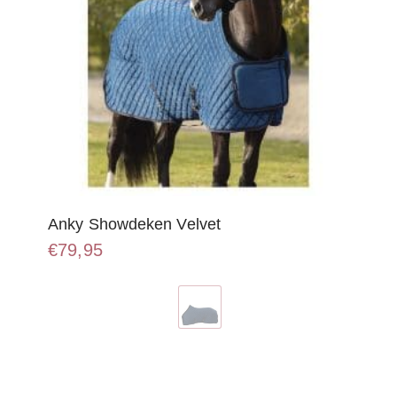
Anky Showdeken Velvet
€
79,95
Dit
product
heeft
meerdere
variaties.
Deze
optie