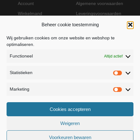
Account
Algemene voorwaarden
Winkelmand
Leveringsvoorwaarden
Beheer cookie toestemming
Wij gebruiken cookies om onze website en webshop te
VEILIG BETALEN MET MOLLIE
optimaliseren.
Functioneel
Altijd actief
Statistieken
Statistie
Marketing
Marketin
JB Fashion — Powered by Jolanda Bevelander
Cookies accepteren
Dressage - Heuvelsweg 19 - 4321 TE Kerkwerve
- KVK 55367399
Weigeren
Voorkeuren bewaren