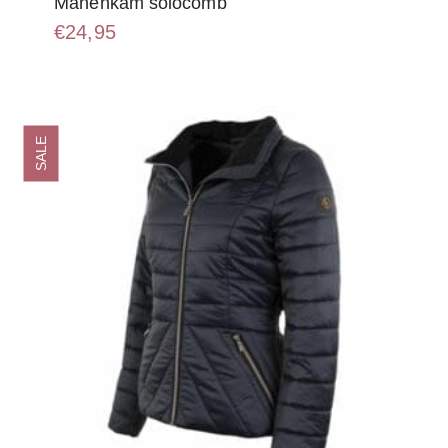
Manenkam solocomb
€
24,95
SALE