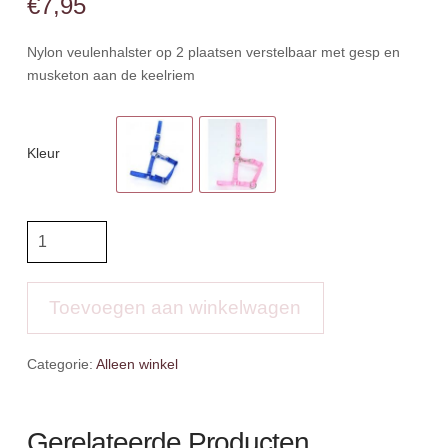
€
7,95
Nylon veulenhalster op 2 plaatsen verstelbaar met gesp en
musketon aan de keelriem
Kleur
HB
veulen
halster
aantal
Toevoegen aan winkelwagen
Categorie:
Alleen winkel
Gerelateerde Producten