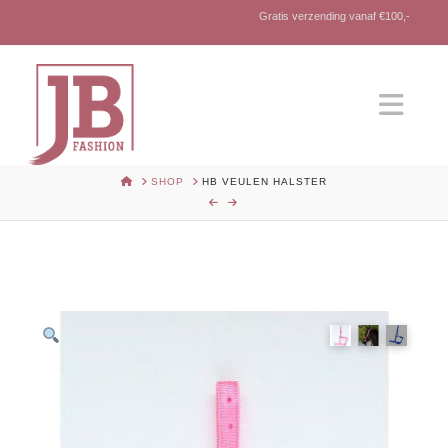
Gratis verzending vanaf €100,-
Nav
HOME
SHOP
HB VEULEN HALSTER