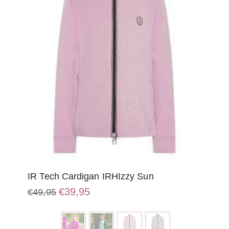
worden
op
de
productpagina
IR Tech Cardigan IRHIzzy Sun
Oorspronkelijke
Huidige
€
39,95
€
49,95
prijs
prijs
Dit
was:
is:
product
€49,95.
€39,95.
heeft