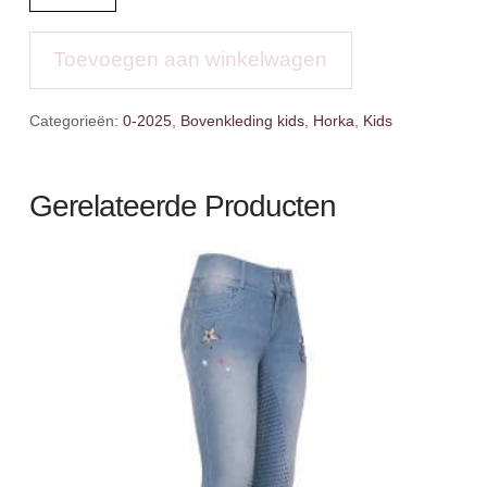
Baselayer
Miya
aantal
Toevoegen aan winkelwagen
Categorieën:
0-2025
,
Bovenkleding kids
,
Horka
,
Kids
Gerelateerde Producten