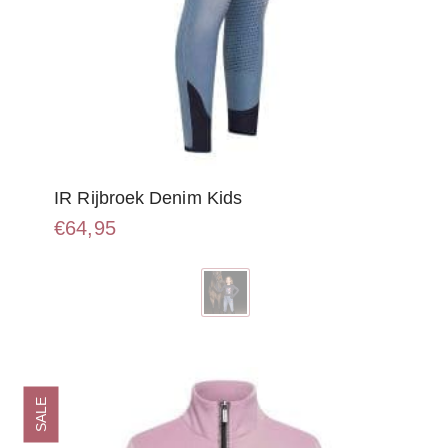
IR Rijbroek Denim Kids
€
64,95
Dit
product
heeft
meerdere
variaties.
Deze
optie
SALE
kan
gekozen