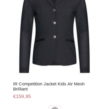
worden
op
de
productpagina
IR Competition Jacket Kids Air Mesh
Brilliant
€
159,95
Dit
product