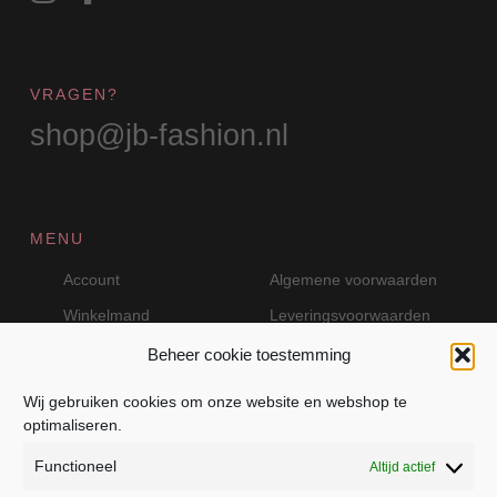
VRAGEN?
shop@jb-fashion.nl
MENU
Account
Algemene voorwaarden
Winkelmand
Leveringsvoorwaarden
Beheer cookie toestemming
Wij gebruiken cookies om onze website en webshop te
VEILIG BETALEN MET MOLLIE
optimaliseren.
Functioneel
Altijd actief