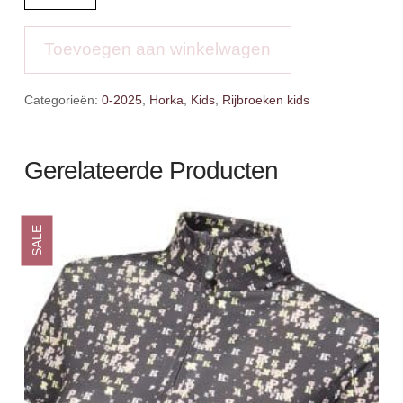
Rijleggin
Yuki
aantal
Toevoegen aan winkelwagen
Categorieën:
0-2025
,
Horka
,
Kids
,
Rijbroeken kids
Gerelateerde Producten
SALE