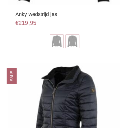
Anky wedstrijd jas
€
219,95
Dit
product
heeft
meerdere
variaties.
Deze
optie
SALE
kan
gekozen
worden
op
de
productpagina