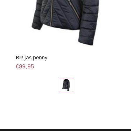
BR jas penny
€
89,95
Dit
product
heeft
meerdere
variaties.
Deze
optie
kan
gekozen