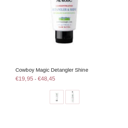
Cowboy Magic Detangler Shine
Prijsklasse:
€
19,95
€
48,45
-
€19,95
Dit
tot
product
€48,45
heeft
meerdere
variaties.
Deze
optie