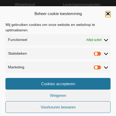
Winkelmand
Leveringsvoorwaarden
Beheer cookie toestemming
Wij gebruiken cookies om onze website en webshop te
VEILIG BETALEN MET MOLLIE
optimaliseren.
Functioneel
Altijd actief
Statistieken
Statistie
Marketing
Marketin
JB Fashion — Powered by Jolanda Bevelander
Cookies accepteren
Dressage - Heuvelsweg 19 - 4321 TE Kerkwerve
- KVK 55367399
Weigeren
Voorkeuren bewaren