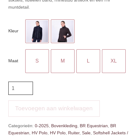
muntdetail.
Kleur
Maat
S
M
L
XL
HVP
Fleece
Jacket
Dionne
Toevoegen aan winkelwagen
aantal
Categorieën:
0-2025
,
Bovenkleding
,
BR Equestrian
,
BR
Equestrian
,
HV Polo
,
HV Polo
,
Ruiter
,
Sale
,
Softshell Jackets /