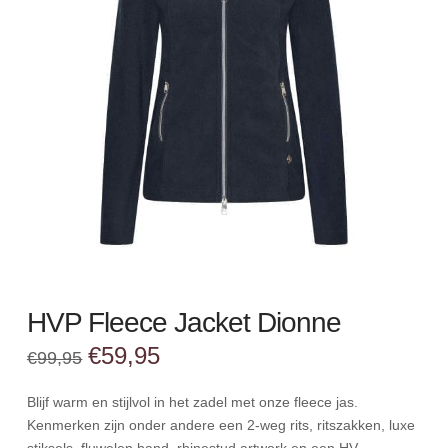
HVP Fleece Jacket Dionne
Oorspronkelijke
Huidige
€
59,95
€
99,95
prijs
prijs
was:
is:
€99,95.
€59,95.
Blijf warm en stijlvol in het zadel met onze fleece jas.
Kenmerken zijn onder andere een 2-weg rits, ritszakken, luxe
stiksels, fluwelen band, rhinestud artwork en een HV