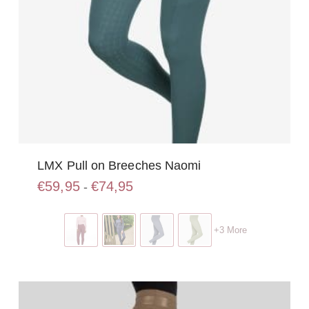
LMX Pull on Breeches Naomi
Prijsklasse:
€
59,95
€
74,95
-
€59,95
Dit
tot
product
€74,95
+3 More
heeft
meerdere
variaties.
Deze
optie