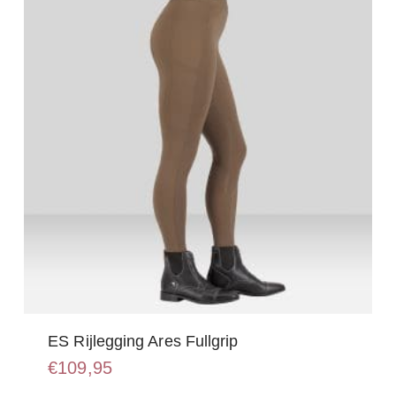
kan
gekozen
worden
op
de
productpagina
ES Rijlegging Ares Fullgrip
€
109,95
Dit