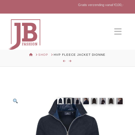
Gratis verzending vanaf €100,-
Nav
HOME
SHOP
HVP FLEECE JACKET DIONNE