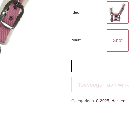
Kleur
Maat
Shet
HVP
Halster
Sasha
aantal
Toevoegen aan win
Categorieën:
0-2025
,
Halsters
,