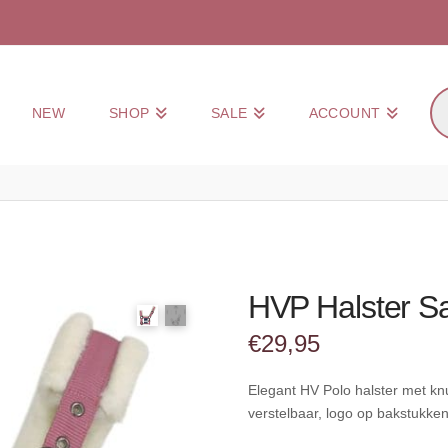
Pr
NEW
SHOP
SALE
ACCOUNT
zo
HVP Halster S
€
29,95
Elegant HV Polo halster met kn
verstelbaar, logo op bakstukke