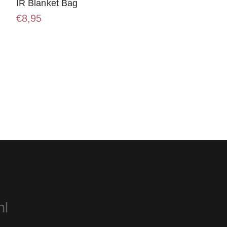
IR Blanket Bag
€
8,95
nl