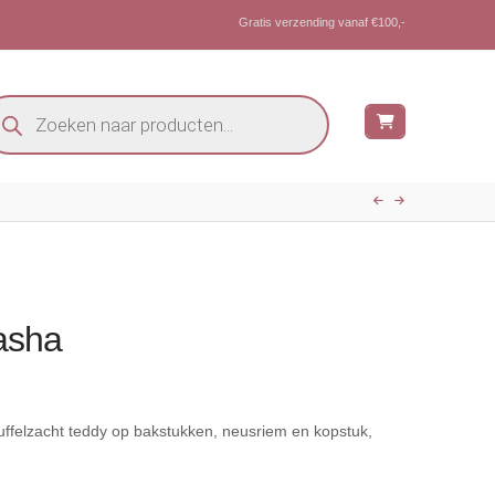
Gratis verzending vanaf €100,-
oducten
eken
asha
uffelzacht teddy op bakstukken, neusriem en kopstuk,
n