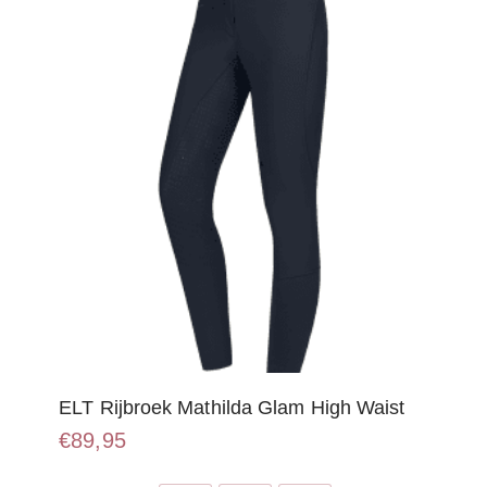
ELT Rijbroek Mathilda Glam High Waist
€
89,95
Dit
product