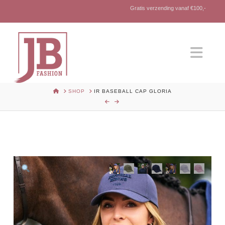
Gratis verzending vanaf €100,-
Nav
HOME
SHOP
IR BASEBALL CAP GLORIA