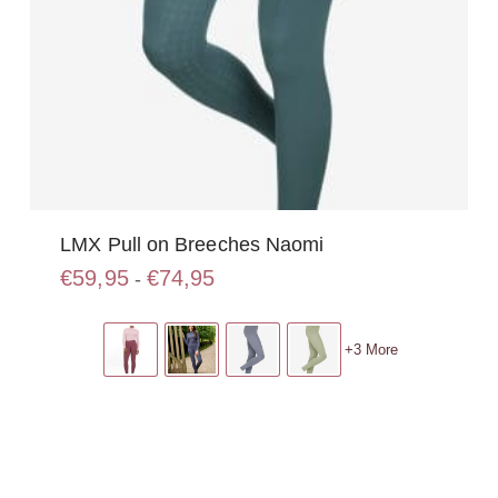
LMX Pull on Breeches Naomi
Prijsklasse:
€
59,95
€
74,95
-
€59,95
Dit
tot
product
€74,95
+3 More
heeft
meerdere
variaties.
Deze
optie
kan