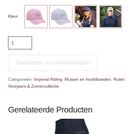
Kleur
IR
Baseball
Cap
Gloria
Toevoegen aan winkelwagen
aantal
Categorieën:
Imperial Riding
,
Mutsen en hoofdbanden
,
Ruiter
,
Voorjaars & Zomercollectie
Gerelateerde Producten