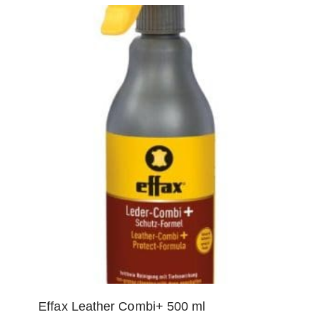
Deze
optie
kan
gekozen
worden
op
de
productpagina
Effax Leather Combi+ 500 ml