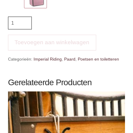
IR
Grooming
box
Shiny
Toevoegen aan winkelwagen
Classic
aantal
Categorieën:
Imperial Riding
,
Paard
,
Poetsen en toiletteren
Gerelateerde Producten