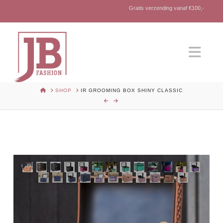
Gratis verzending vanaf €100,-
Nav
HOME
SHOP
IR GROOMING BOX SHINY CLASSIC