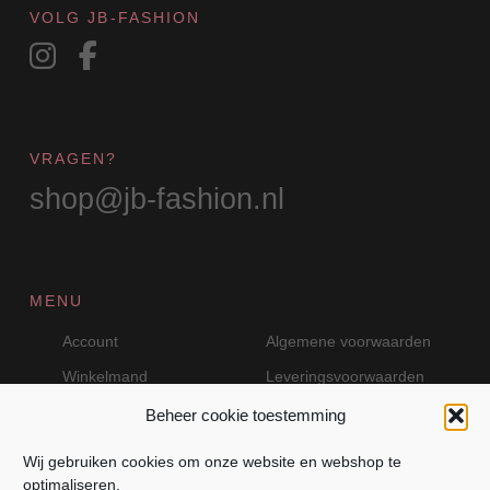
productpagina
VOLG JB-FASHION
VRAGEN?
shop@jb-fashion.nl
MENU
Account
Algemene voorwaarden
Winkelmand
Leveringsvoorwaarden
Beheer cookie toestemming
Wij gebruiken cookies om onze website en webshop te
VEILIG BETALEN MET MOLLIE
optimaliseren.