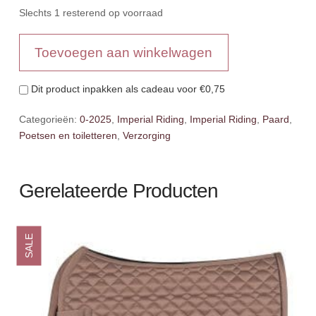
Slechts 1 resterend op voorraad
IR
Toevoegen aan winkelwagen
Groomingbox
StackX
Dit product inpakken als cadeau voor
€0,75
Black
aantal
Categorieën:
0-2025
,
Imperial Riding
,
Imperial Riding
,
Paard
,
Poetsen en toiletteren
,
Verzorging
Gerelateerde Producten
SALE