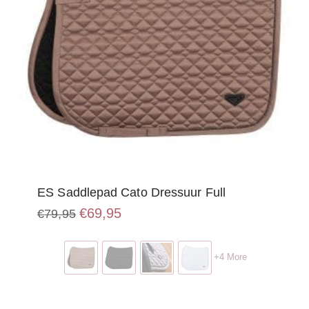
ES Saddlepad Cato Dressuur Full
Oorspronkelijke
Huidige
€
69,95
€
79,95
prijs
prijs
Dit
was:
is:
product
€79,95.
€69,95.
+4 More
heeft
meerdere
variaties.
Deze