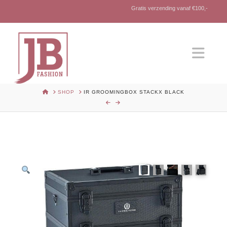
Gratis verzending vanaf €100,-
Nav
HOME
SHOP
IR GROOMINGBOX STACKX BLACK