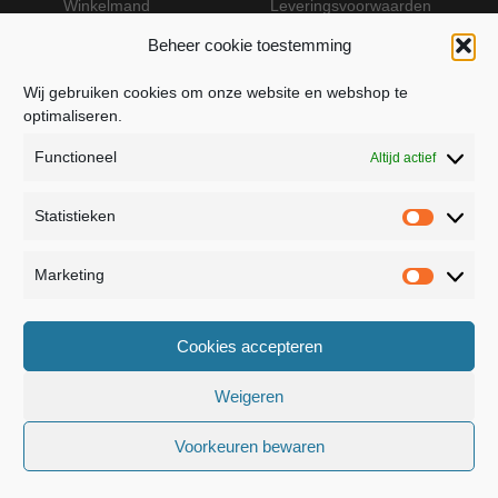
Winkelmand
Leveringsvoorwaarden
Beheer cookie toestemming
Wij gebruiken cookies om onze website en webshop te
VEILIG BETALEN MET MOLLIE
optimaliseren.
Functioneel
Altijd actief
Statistieken
Statistie
Marketing
Marketin
JB Fashion — Powered by Jolanda Bevelander
Cookies accepteren
Dressage - Heuvelsweg 19 - 4321 TE Kerkwerve
- KVK 55367399
Weigeren
Voorkeuren bewaren