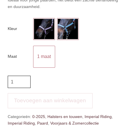
en duurzaamheid.
Kleur
Maat
1 maat
IR
Halster
Jaarling
aantal
Toevoegen aan winkelwagen
Categorieën:
0-2025
,
Halsters en touwen
,
Imperial Riding
,
Imperial Riding
,
Paard
,
Voorjaars & Zomercollectie