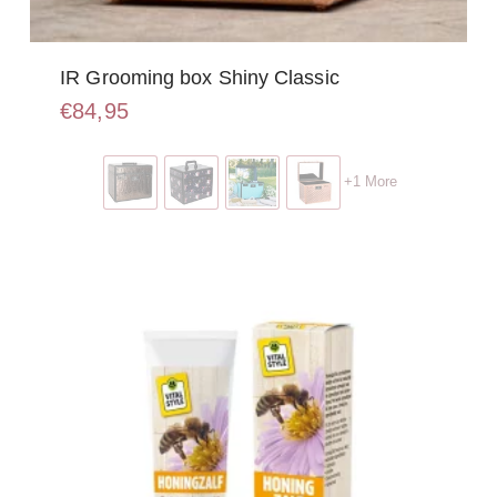
IR Grooming box Shiny Classic
€
84,95
Dit
product
+1 More
heeft
meerdere
variaties.
Deze
optie
kan
gekozen
worden
op
de
productpagina