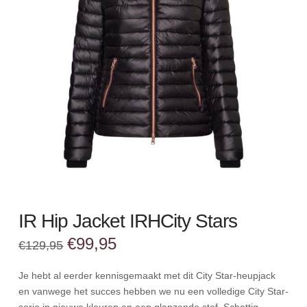
IR Hip Jacket IRHCity Stars
Oorspronkelijke
Huidige
€
99,95
€
129,95
prijs
prijs
was:
is:
€129,95.
€99,95.
Je hebt al eerder kennisgemaakt met dit City Star-heupjack
en vanwege het succes hebben we nu een volledige City Star-
serie in nieuwe kleuren en een glanzende stof. Schattig