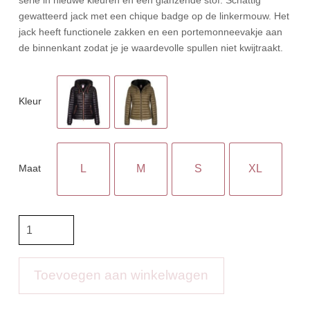
gewatteerd jack met een chique badge op de linkermouw. Het
jack heeft functionele zakken en een portemonneevakje aan
de binnenkant zodat je je waardevolle spullen niet kwijtraakt.
Kleur
Maat
L
M
S
XL
IR
Hip
Jacket
IRHCity
Toevoegen aan winkelwagen
Stars
aantal