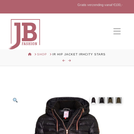
Gratis verzending vanaf €100,-
Nav
HOME
SHOP
IR HIP JACKET IRHCITY STARS