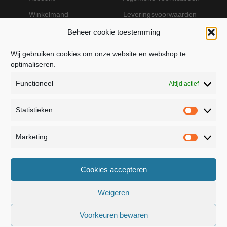
Winkelmand
Leveringsvoorwaarden
Beheer cookie toestemming
Wij gebruiken cookies om onze website en webshop te
VEILIG BETALEN MET MOLLIE
optimaliseren.
Functioneel
Altijd actief
Statistieken
Statistie
Marketing
Marketin
JB Fashion — Powered by Jolanda Bevelander
Cookies accepteren
Dressage - Heuvelsweg 19 - 4321 TE Kerkwerve
- KVK 55367399
Weigeren
Voorkeuren bewaren