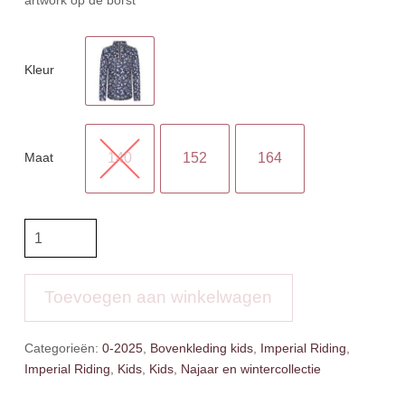
Kleur
Maat
140
152
164
IR
Longsleeve
Ally
aantal
Toevoegen aan winkelwagen
Categorieën:
0-2025
,
Bovenkleding kids
,
Imperial Riding
,
Imperial Riding
,
Kids
,
Kids
,
Najaar en wintercollectie