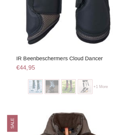
IR Beenbeschermers Cloud Dancer
€
44,95
Dit
product
+1 More
heeft
meerdere
variaties.
Deze
optie
SALE
kan
gekozen