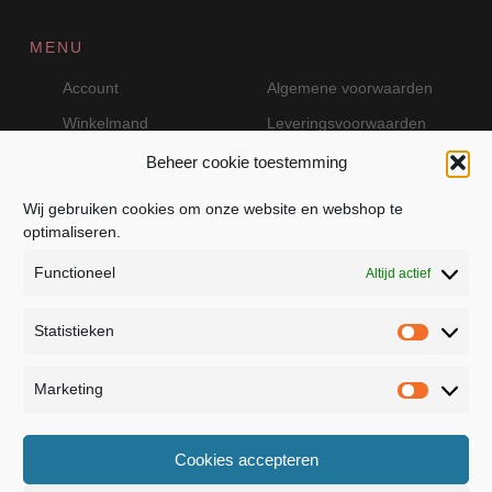
MENU
Account
Algemene voorwaarden
Winkelmand
Leveringsvoorwaarden
Beheer cookie toestemming
Wij gebruiken cookies om onze website en webshop te
VEILIG BETALEN MET MOLLIE
optimaliseren.
Functioneel
Altijd actief
Statistieken
Statistie
Marketing
Marketin
JB Fashion — Powered by Jolanda Bevelander
Cookies accepteren
Dressage - Heuvelsweg 19 - 4321 TE Kerkwerve