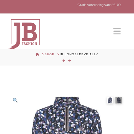
Gratis verzending vanaf €100,-
Nav
HOME
SHOP
IR LONGSLEEVE ALLY