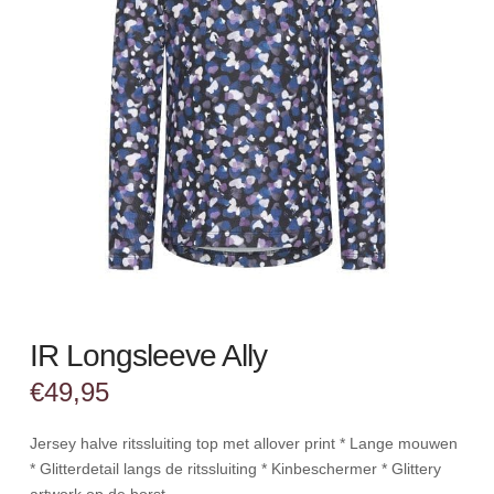
IR Longsleeve Ally
€
49,95
Jersey halve ritssluiting top met allover print * Lange mouwen
* Glitterdetail langs de ritssluiting * Kinbeschermer * Glittery
artwork op de borst