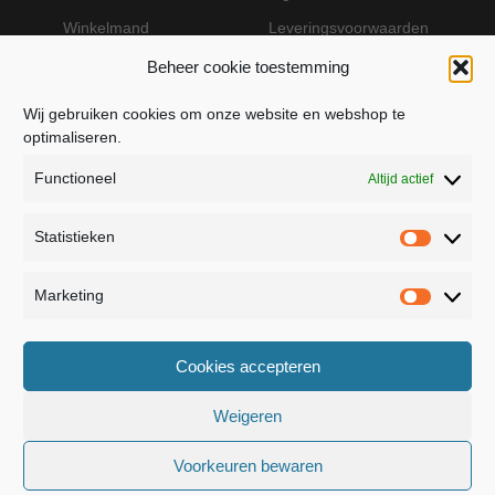
Winkelmand
Leveringsvoorwaarden
Beheer cookie toestemming
Wij gebruiken cookies om onze website en webshop te
VEILIG BETALEN MET MOLLIE
optimaliseren.
Functioneel
Altijd actief
Statistieken
Statistie
Marketing
Marketin
JB Fashion — Powered by Jolanda Bevelander
Cookies accepteren
Dressage - Heuvelsweg 19 - 4321 TE Kerkwerve
- KVK 55367399
Weigeren
Voorkeuren bewaren