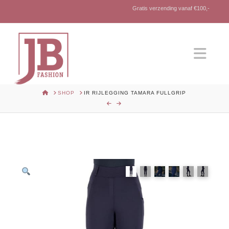
Gratis verzending vanaf €100,-
Nav
HOME
SHOP
IR RIJLEGGING TAMARA FULLGRIP