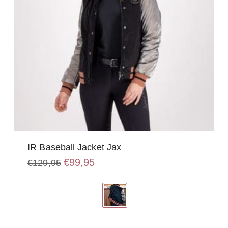
productpagina
IR Baseball Jacket Jax
Oorspronkelijke
Huidige
€
99,95
€
129,95
prijs
prijs
Dit
was:
is:
product
€129,95.
€99,95.
heeft
meerdere
variaties.