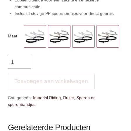
communicatie
Inclusief stevige PP spoorriempjes voor direct gebruik
Maat
IR
Sporen
incl.
bandjes
Toevoegen aan winkelwagen
aantal
Categorieën:
Imperial Riding
,
Ruiter
,
Sporen en
sporenbandjes
Gerelateerde Producten