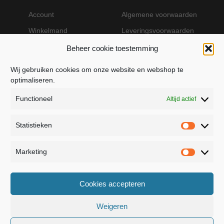
Account
Algemene voorwaarden
Winkelmand
Leveringsvoorwaarden
Beheer cookie toestemming
Wij gebruiken cookies om onze website en webshop te
VEILIG BETALEN MET MOLLIE
optimaliseren.
Functioneel
Altijd actief
Statistieken
Statistie
Marketing
Marketin
JB Fashion — Powered by Jolanda Bevelander
Cookies accepteren
Dressage - Heuvelsweg 19 - 4321 TE Kerkwerve
- KVK 55367399
Weigeren