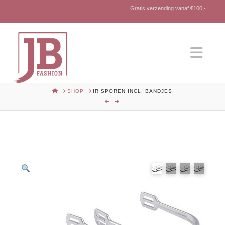
Gratis verzending vanaf €100,-
Nav
HOME
SHOP
IR SPOREN INCL. BANDJES