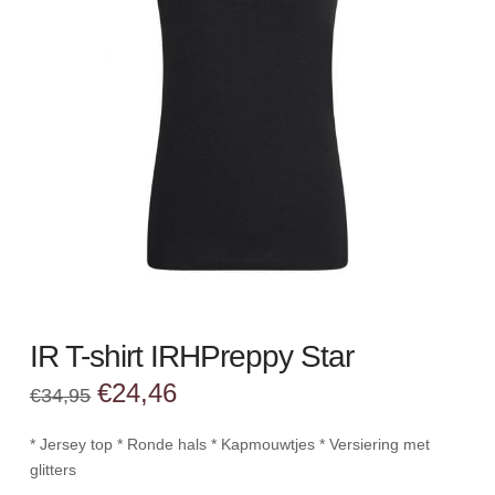
IR T-shirt IRHPreppy Star
Oorspronkelijke
Huidige
€
24,46
€
34,95
prijs
prijs
was:
is:
€34,95.
€24,46.
* Jersey top * Ronde hals * Kapmouwtjes * Versiering met
glitters