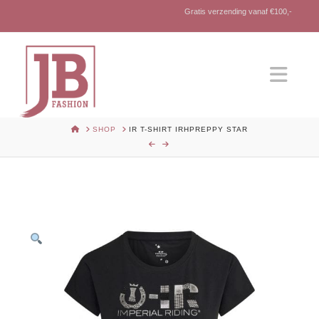
Gratis verzending vanaf €100,-
Nav
HOME
SHOP
IR T-SHIRT IRHPREPPY STAR