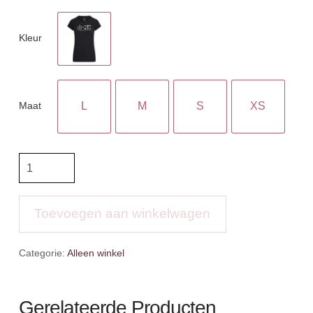
Kleur
Maat
L
M
S
XS
IR
T-
shirt
IRHPreppy
Toevoegen aan winkelwagen
Star
aantal
Categorie:
Alleen winkel
Gerelateerde Producten