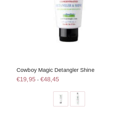
Cowboy Magic Detangler Shine
Prijsklasse:
€
19,95
€
48,45
-
€19,95
Dit
tot
product
€48,45
heeft
meerdere
variaties.
Deze
optie
kan