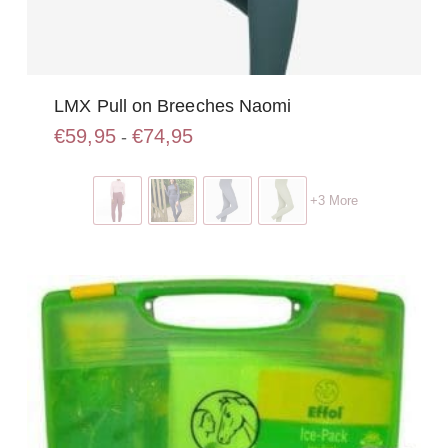
LMX Pull on Breeches Naomi
Prijsklasse:
€
59,95
€
74,95
-
€59,95
Dit
tot
product
€74,95
+3 More
heeft
meerdere
variaties.
Deze
optie
kan
gekozen
worden
op
de
productpagina