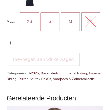
Maat
XS
S
M
XXL
IR
Top
Peggy
aantal
Toevoegen aan winkelwagen
Categorieën:
0-2025
,
Bovenkleding
,
Imperial Riding
,
Imperial
Riding
,
Ruiter
,
Shirts / Polo`s
,
Voorjaars & Zomercollectie
Gerelateerde Producten