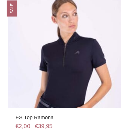
SALE
ES Top Ramona
Prijsklasse:
€
2,00
€
39,95
-