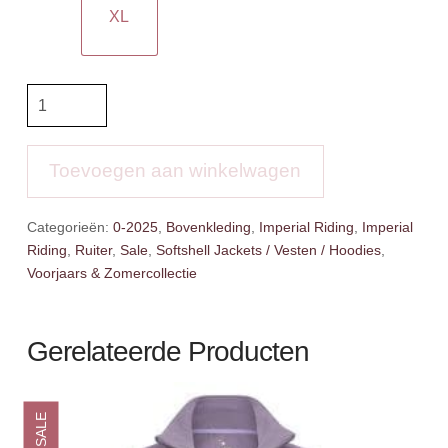
XL
IR
Vest
IRHSporty
Air
Toevoegen aan winkelwagen
aantal
Categorieën:
0-2025
,
Bovenkleding
,
Imperial Riding
,
Imperial
Riding
,
Ruiter
,
Sale
,
Softshell Jackets / Vesten / Hoodies
,
Voorjaars & Zomercollectie
Gerelateerde Producten
SALE