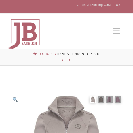
Gratis verzending vanaf €100,-
Nav
HOME
SHOP
IR VEST IRHSPORTY AIR