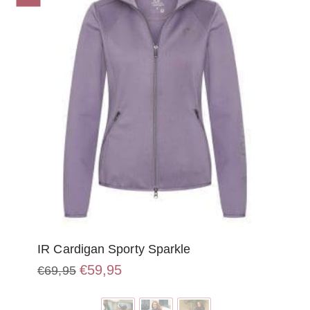
IR Cardigan Sporty Sparkle
Oorspronkelijke
Huidige
€
59,95
€
69,95
prijs
prijs
Dit
was:
is:
product
€69,95.
€59,95.