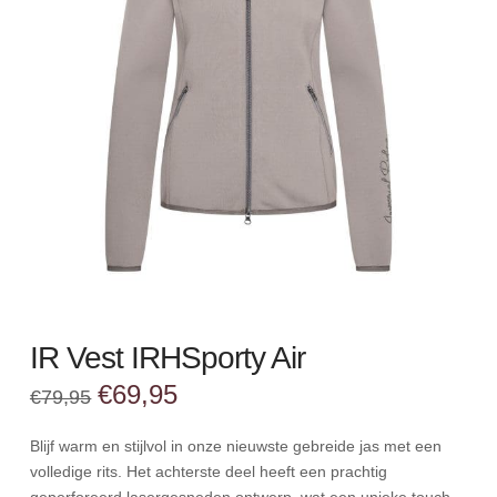
IR Vest IRHSporty Air
Oorspronkelijke
Huidige
€
69,95
€
79,95
prijs
prijs
was:
is:
€79,95.
€69,95.
Blijf warm en stijlvol in onze nieuwste gebreide jas met een
volledige rits. Het achterste deel heeft een prachtig
geperforeerd lasergesneden ontwerp, wat een unieke touch