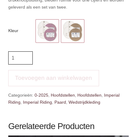
geleverd als een set van twee.
Kleur
IR
Wedstrijdnummer
IRHGlitter
aantal
Toevoegen aan winkelwagen
Categorieën:
0-2025
,
Hoofdstellen
,
Hoofdstellen
,
Imperial
Riding
,
Imperial Riding
,
Paard
,
Wedstrijdkleding
Gerelateerde Producten