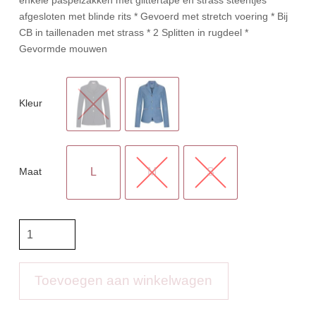
afgesloten met blinde rits * Gevoerd met stretch voering * Bij
CB in taillenaden met strass * 2 Splitten in rugdeel *
Gevormde mouwen
Kleur
Maat
L
M
S
IR
Wedstrijdjas
IRHAir
Mesh
Toevoegen aan winkelwagen
aantal