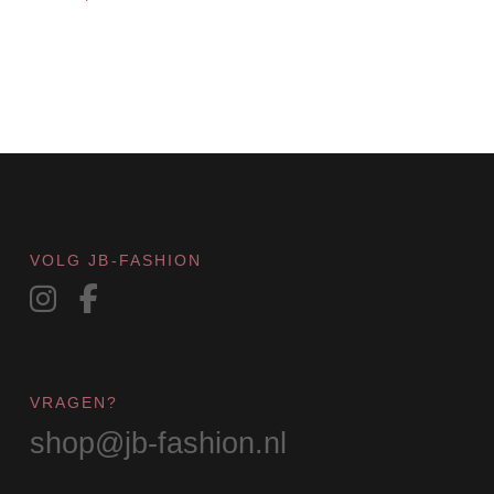
VOLG JB-FASHION
VRAGEN?
shop@jb-fashion.nl