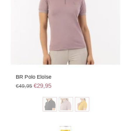
BR Polo Eloïse
Oorspronkelijke
Huidige
€
29,95
€
49,95
prijs
prijs
Dit
was:
is:
product
€49,95.
€29,95.
heeft
meerdere
variaties.
Deze