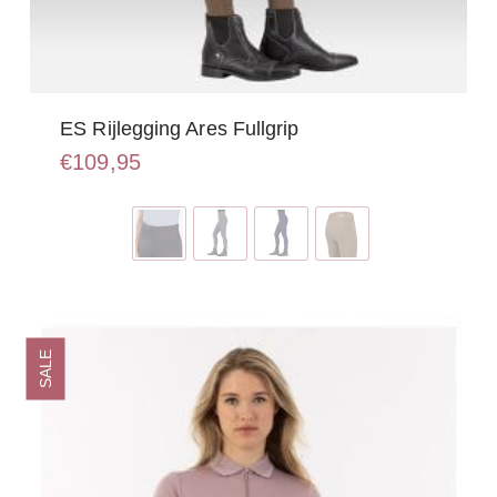
ES Rijlegging Ares Fullgrip
€
109,95
Dit
product
heeft
meerdere
variaties.
Deze
optie
SALE
kan
gekozen
worden
op
de
productpagina