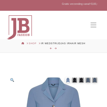
Gratis verzending vanaf €100,-
Nav
HOME
SHOP
IR WEDSTRIJDJAS IRHAIR MESH