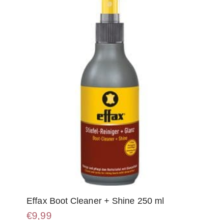
optie
kan
gekozen
worden
op
de
productpagina
Effax Boot Cleaner + Shine 250 ml
€
9,99