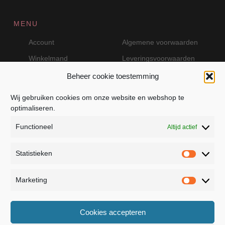
MENU
Account
Algemene voorwaarden
Winkelmand
Leveringsvoorwaarden
Beheer cookie toestemming
Wij gebruiken cookies om onze website en webshop te
VEILIG BETALEN MET MOLLIE
optimaliseren.
Functioneel
Altijd actief
Statistieken
Statistie
Marketing
Marketin
JB Fashion — Powered by Jolanda Bevelander
Cookies accepteren
Dressage - Heuvelsweg 19 - 4321 TE Kerkwerve