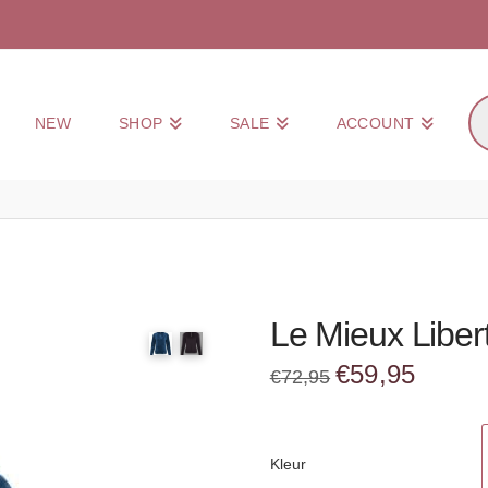
Pr
NEW
SHOP
SALE
ACCOUNT
zo
Le Mieux Liber
Oorspronkelijke
Huidige
€
59,95
€
72,95
prijs
prijs
was:
is:
€72,95.
€59,95.
Kleur