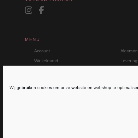
MENU
Account
Algemen
Winkelmand
Leverin
Wij gebruiken cookies om onze website en webshop te optimalise
JB Fashion — Powered by Jolanda Bevelande