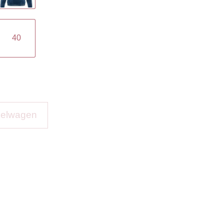
40
kelwagen