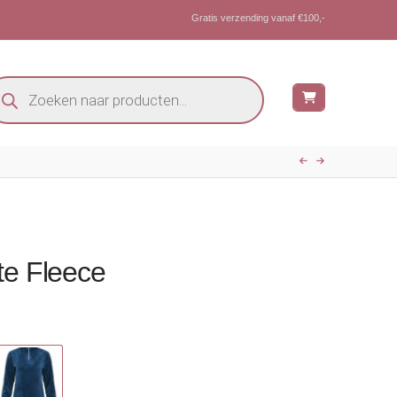
Gratis verzending vanaf €100,-
oducten
eken
te Fleece