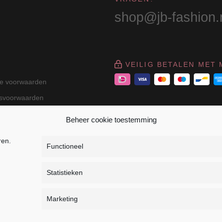
shop@jb-fashion.
VEILIG BETALEN MET 
e voorwaarden
gsvoorwaarden
Beheer cookie toestemming
ren.
Functioneel
Statistieken
r Dressage - Heuvelsweg 19 - 4321 TE Kerkwerve - K
Marketing