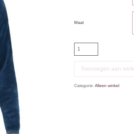
Maat
Le
Mieux
Liberte
Fleece
Toevoegen aan win
aantal
Categorie:
Alleen winkel