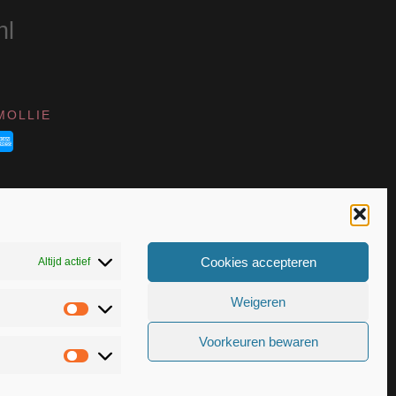
nl
MOLLIE
Cookies accepteren
Altijd actief
Weigeren
Statistieken
VK 55367399
Voorkeuren bewaren
Marketing