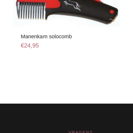
Manenkam solocomb
€
24,95
VRAGEN?