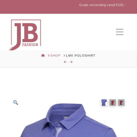
Gratis verzending vanaf €100,-
Nav
HOME
SHOP
LMX POLOSHIRT