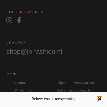
de
productpagina
VOLG JB-FASHION
VRAGEN?
shop@jb-fashion.nl
MENU
Account
Algemene voorwaarden
Winkelmand
Leveringsvoorwaarden
Beheer cookie toestemming