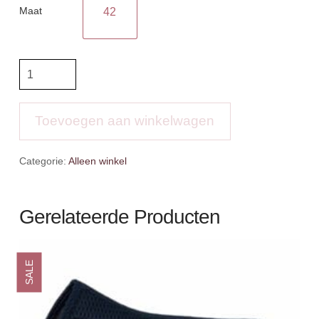
Maat
42
LMX
poloshirt
aantal
Toevoegen aan winkelwagen
Categorie:
Alleen winkel
Gerelateerde Producten
SALE