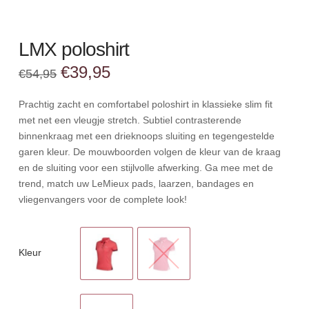
LMX poloshirt
Oorspronkelijke
Huidige
€
39,95
€
54,95
prijs
prijs
was:
is:
€54,95.
€39,95.
Prachtig zacht en comfortabel poloshirt in klassieke slim fit
met net een vleugje stretch. Subtiel contrasterende
binnenkraag met een drieknoops sluiting en tegengestelde
garen kleur. De mouwboorden volgen de kleur van de kraag
en de sluiting voor een stijlvolle afwerking. Ga mee met de
trend, match uw LeMieux pads, laarzen, bandages en
vliegenvangers voor de complete look!
Kleur