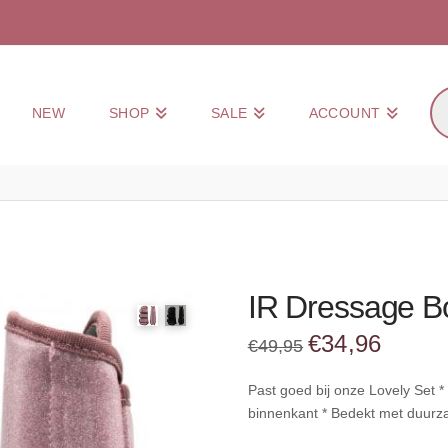
Pr
NEW
SHOP
SALE
ACCOUNT
zo
IR Dressage B
Oorspronkelijke
Huidige
€
34,96
€
49,95
prijs
prijs
was:
is:
€49,95.
€34,96.
Past goed bij onze Lovely Set 
binnenkant * Bedekt met duurz