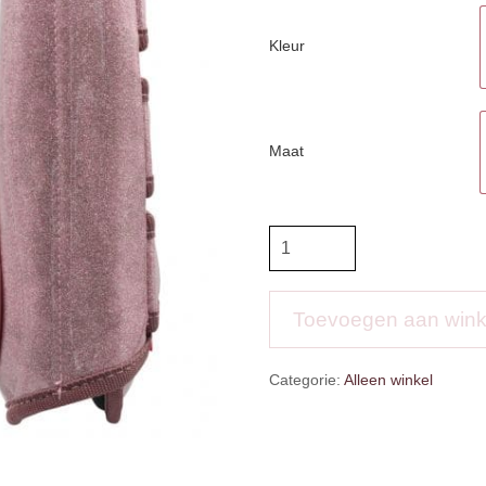
Kleur
Maat
IR
Dressage
Boots
IRHLovely
Toevoegen aan win
aantal
Categorie:
Alleen winkel