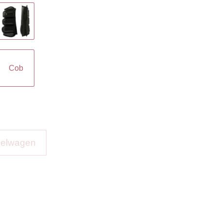
Cob
kelwagen