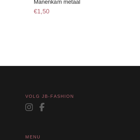
Manenkam metaal
€
1,50
VOLG JB-FASHION
MENU