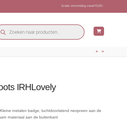
Gratis verzending vanaf €100,-
oducten
eken
oots IRHLovely
* Kleine metalen badge, luchtdoorlatend neopreen aan de
aam materiaal aan de buitenkant