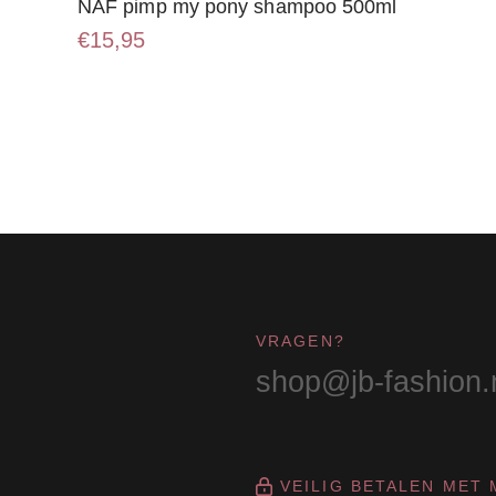
NAF pimp my pony shampoo 500ml
€
15,95
VRAGEN?
shop@jb-fashion.
VEILIG BETALEN MET 