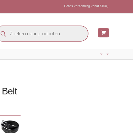
Gratis verzending vanaf €100,-
oducten
eken
Belt