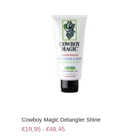
Cowboy Magic Detangler Shine
Prijsklasse:
€
19,95
€
48,45
-
€19,95
Dit
tot