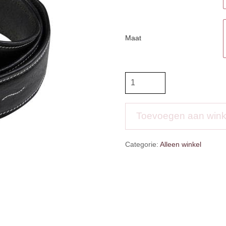
Maat
LMX
Signature
Belt
aantal
Toevoegen aan win
Categorie:
Alleen winkel