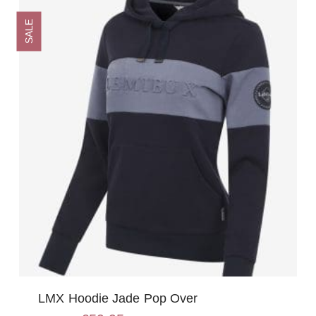
optie
SALE
kan
gekozen
worden
op
de
productpagina
LMX Hoodie Jade Pop Over