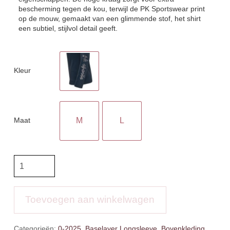
bescherming tegen de kou, terwijl de PK Sportswear print
op de mouw, gemaakt van een glimmende stof, het shirt
een subtiel, stijlvol detail geeft.
Kleur
Maat
M
L
PK
Performance
shirt
Vacco
Toevoegen aan winkelwagen
aantal
Categorieën:
0-2025
,
Baselayer Longsleeve
,
Bovenkleding
,