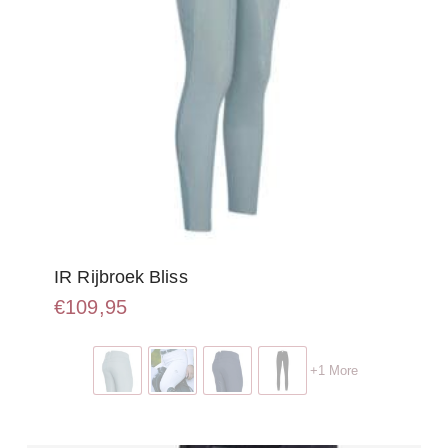
productpagina
IR Rijbroek Bliss
€
109,95
Dit
product
+1 More
heeft
meerdere
variaties.
Deze