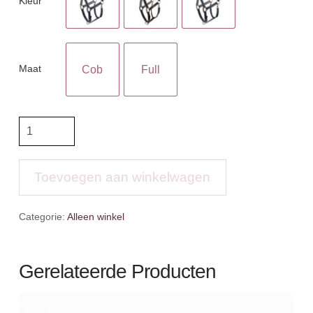
Kleur
Maat
Cob
Full
Anky
Grooming
Halster
aantal
Toevoegen aan winkelwagen
Categorie:
Alleen winkel
Gerelateerde Producten