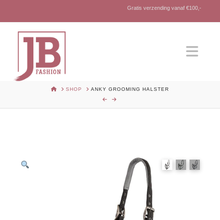
Gratis verzending vanaf €100,-
Nav
HOME
SHOP
ANKY GROOMING HALSTER