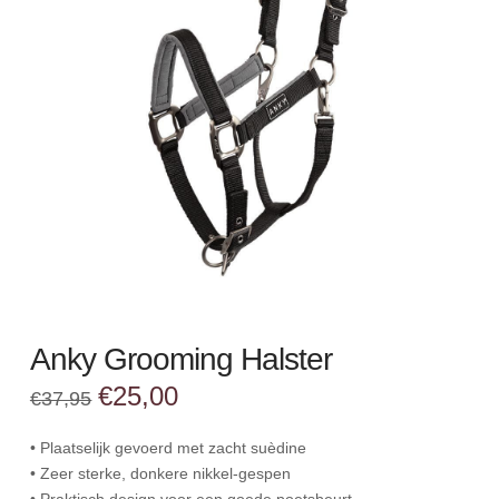
Anky Grooming Halster
Oorspronkelijke
Huidige
€
25,00
€
37,95
prijs
prijs
was:
is:
€37,95.
€25,00.
• Plaatselijk gevoerd met zacht suèdine
• Zeer sterke, donkere nikkel-gespen
• Praktisch design voor een goede poetsbeurt