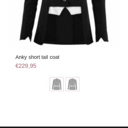
Anky short tail coat
€
229,95
Dit
product
heeft
meerdere
variaties.
Deze
optie
kan
gekozen