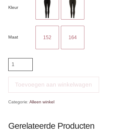
Kleur
Maat
152
164
Premiere
legging
Bellflower
aantal
Toevoegen aan winkelwagen
Categorie:
Alleen winkel
Gerelateerde Producten