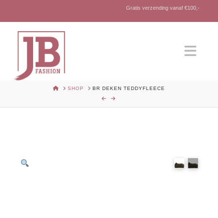
Gratis verzending vanaf €100,-
Nav
HOME
SHOP
BR DEKEN TEDDYFLEECE