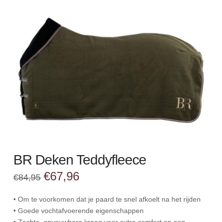
BR Deken Teddyfleece
Oorspronkelijke
Huidige
€
67,96
€
84,95
prijs
prijs
was:
is:
€84,95.
€67,96.
• Om te voorkomen dat je paard te snel afkoelt na het rijden
• Goede vochtafvoerende eigenschappen
• Zachte, opvouwbare kraag voor extra comfort en een