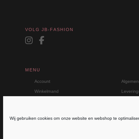
VOLG JB-FASHION
MENU
Account
Algemen
Winkelmand
Leverin
Wij gebruiken cookies om onze website en webshop te optimalise