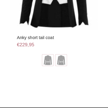
Anky short tail coat
€
229,95
Dit
product
heeft
meerdere
variaties.
Deze
optie
kan
gekozen
worden
op