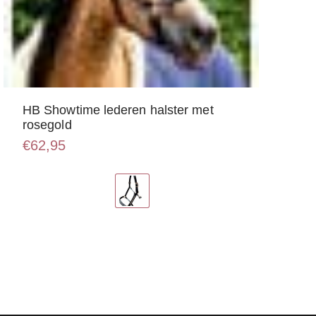
HB Showtime lederen halster met
rosegold
€
62,95
Dit
product
heeft
meerdere
variaties.
Deze
optie
kan
gekozen
worden