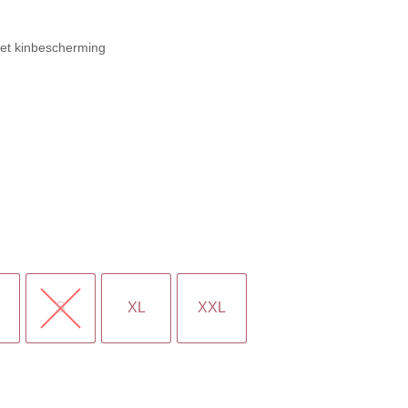
met kinbescherming
S
XL
XXL