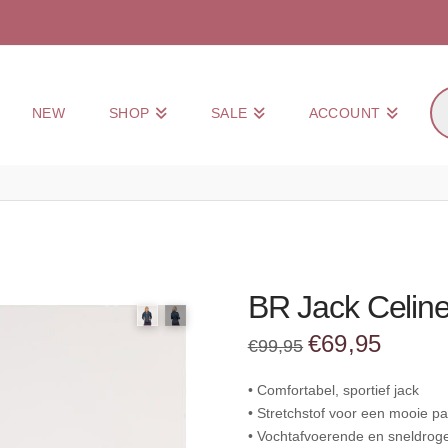
Pr
NEW
SHOP
SALE
ACCOUNT
zo
BR Jack Celin
Oorspronkelijke
Huidige
€
69,95
€
99,95
prijs
prijs
was:
is:
€99,95.
€69,95.
• Comfortabel, sportief jack
• Stretchstof voor een mooie p
• Vochtafvoerende en sneldroge