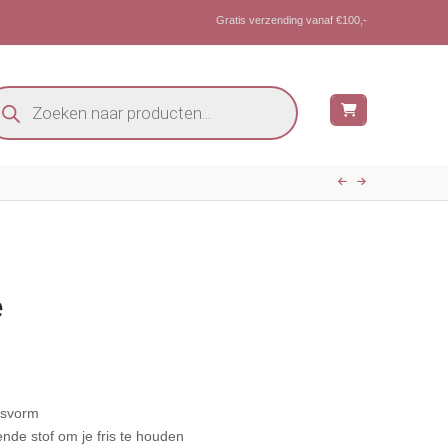
Gratis verzending vanaf €100,-
oducten
eken
e
asvorm
nde stof om je fris te houden