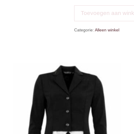
Celine
aantal
Toevoegen aan win
Categorie:
Alleen winkel