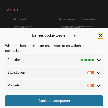
MENU
Account
Algemene voorwaarden
Winkelmand
Leveringsvoorwaarden
Beheer cookie toestemming
Wij gebruiken cookies om onze website en webshop te
VEILIG BETALEN MET MOLLIE
optimaliseren.
Functioneel
Altijd actief
Statistieken
Statistie
Marketing
Marketin
JB Fashion — Powered by Jolanda Bevelander
Cookies accepteren
Dressage - Heuvelsweg 19 - 4321 TE Kerkwerve