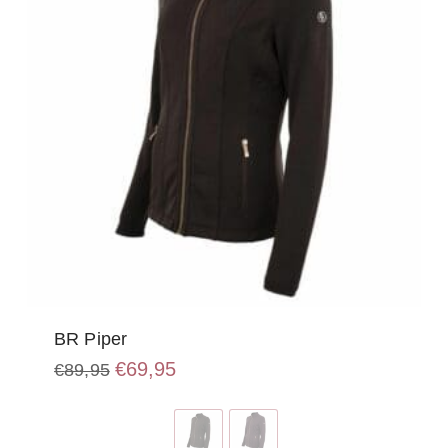
BR Piper
Oorspronkelijke
Huidige
€
69,95
€
89,95
prijs
prijs
Dit
was:
is:
product
€89,95.
€69,95.
heeft