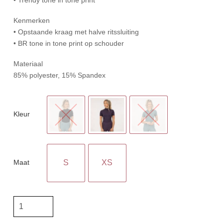
Kenmerken
• Opstaande kraag met halve ritssluiting
• BR tone in tone print op schouder
Materiaal
85% polyester, 15% Spandex
Kleur
Maat
S
XS
BR
Poloshirt