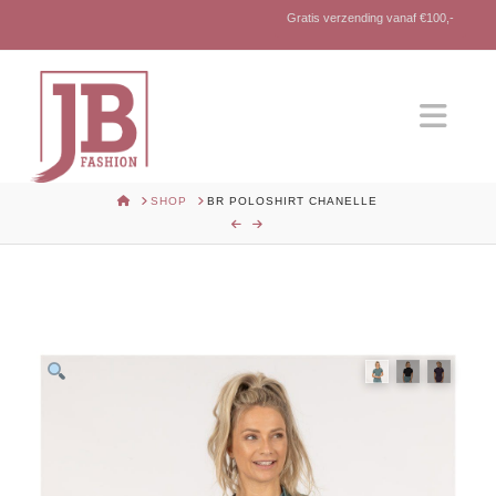
Gratis verzending vanaf €100,-
Nav
HOME
SHOP
BR POLOSHIRT CHANELLE