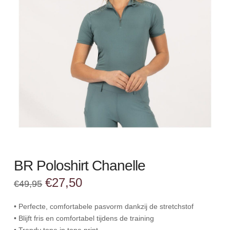
BR Poloshirt Chanelle
Oorspronkelijke
Huidige
€
27,50
€
49,95
prijs
prijs
was:
is:
€49,95.
€27,50.
• Perfecte, comfortabele pasvorm dankzij de stretchstof
• Blijft fris en comfortabel tijdens de training
• Trendy tone in tone print