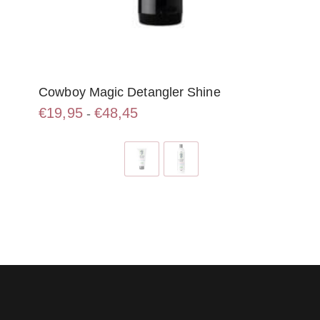
Cowboy Magic Detangler Shine
Prijsklasse:
€
19,95
€
48,45
-
€19,95
Dit
tot
product
€48,45
heeft
meerdere
variaties.
Deze
optie
kan
gekozen
worden
op
de