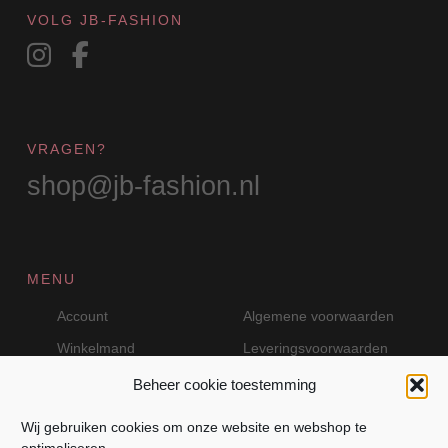
productpagina
VOLG JB-FASHION
VRAGEN?
shop@jb-fashion.nl
MENU
Account
Algemene voorwaarden
Winkelmand
Leveringsvoorwaarden
Beheer cookie toestemming
Wij gebruiken cookies om onze website en webshop te
VEILIG BETALEN MET MOLLIE