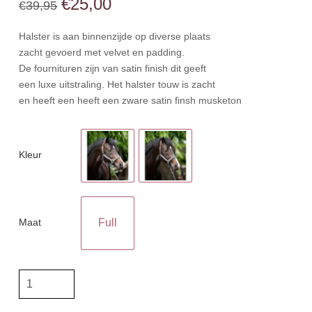
Oorspronkelijke
Huidige
€
25,00
€
39,95
prijs
prijs
was:
is:
€39,95.
€25,00.
Halster is aan binnenzijde op diverse plaats
zacht gevoerd met velvet en padding.
De fournituren zijn van satin finish dit geeft
een luxe uitstraling. Het halster touw is zacht
en heeft een heeft een zware satin finsh musketon
Kleur
Maat
Full
HB
Showtime
halsterset