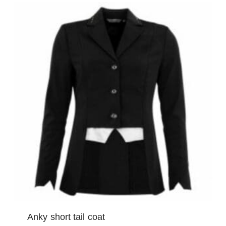
Deze
optie
kan
gekozen
worden
op
de
productpagina
Anky short tail coat