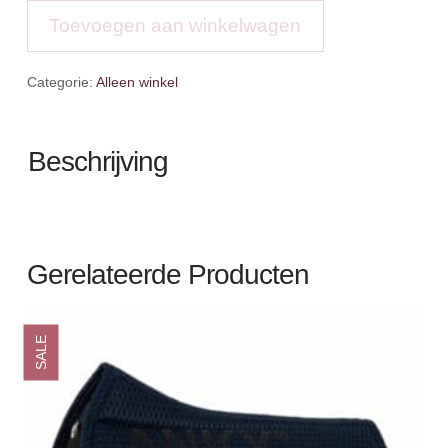
Velvet
Toevoegen aan winkelwagen
aantal
Categorie:
Alleen winkel
Beschrijving
Gerelateerde Producten
SALE