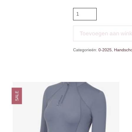
IR
Winterhandschoenen
Elegance
aantal
Toevoegen aan win
Categorieën:
0-2025
,
Handsch
SALE