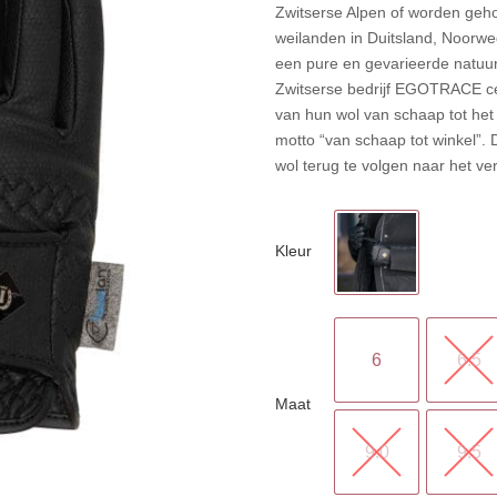
Zwitserse Alpen of worden geho
weilanden in Duitsland, Noorw
een pure en gevarieerde natuur
Zwitserse bedrijf EGOTRACE cer
van hun wol van schaap tot het
motto “van schaap tot winkel”. 
wol terug te volgen naar het ve
Kleur
6
6.5
Maat
9.0
9.5