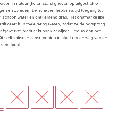
uden in natuurlijke omstandigheden op uitgestrekte
egen en Zweden. De schapen hebben altijd toegang tot
, schoon water en ontkiemend gras. Het onafhankelijke
tificeert hun toeleveringsketen, zodat ze de oorsprong
 afgewerkte product kunnen bewijzen – trouw aan het
Dit stelt kritische consumenten in staat om de weg van de
rzamelpunt.
7.0
7.5
8.0
8.5