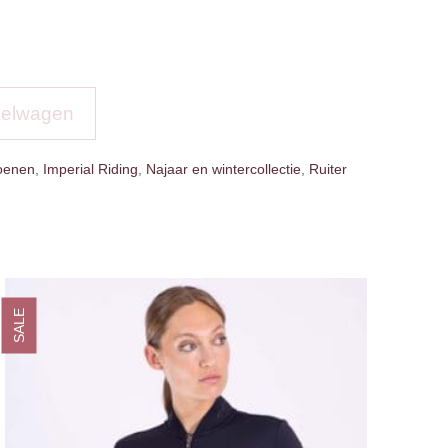
kelwagen
oenen
,
Imperial Riding
,
Najaar en wintercollectie
,
Ruiter
SALE