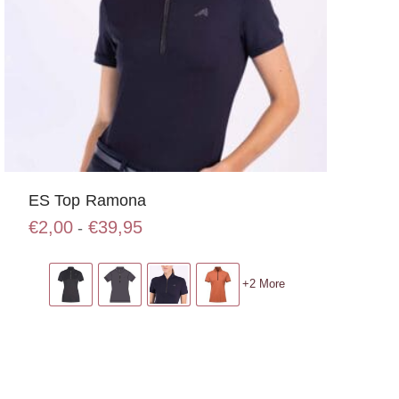
ES Top Ramona
Prijsklasse:
€
2,00
€
39,95
-
€2,00
Dit
tot
product
€39,95
+2 More
heeft
meerdere
variaties.
Deze
optie
kan